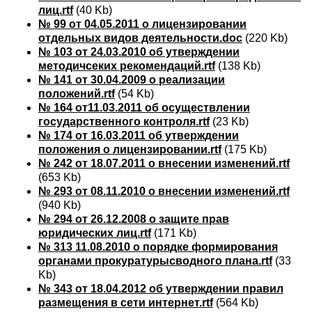
лиц.rtf
(40 Kb)
№ 99 от 04.05.2011 о лицензировании
отдельных видов деятельности.doc
(220 Kb)
№ 103 от 24.03.2010 об утверждении
методичсеких рекомендаций.rtf
(138 Kb)
№ 141 от 30.04.2009 о реализации
положений.rtf
(54 Kb)
№ 164 от11.03.2011 об осуществлении
государственного контроля.rtf
(23 Kb)
№ 174 от 16.03.2011 об утверждении
положения о лицензировании.rtf
(175 Kb)
№ 242 от 18.07.2011 о внесении изменений.rtf
(653 Kb)
№ 293 от 08.11.2010 о внесении изменений.rtf
(940 Kb)
№ 294 от 26.12.2008 о защите прав
юридических лиц.rtf
(171 Kb)
№ 313 11.08.2010 о порядке формирования
органами прокуратурысводного плана.rtf
(33
Kb)
№ 343 от 18.04.2012 об утверждении правил
размещения в сети интернет.rtf
(564 Kb)