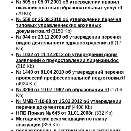
№ 505 от 05.07.2001 об утверждении правил
оказания платных образовательных услуг.rtf
(29 Kb)
№ 558 от 25.08.2010 об утверждении перечня
типовых управленческих архивных
документов.rtf
(3150 Kb)
№ 944 от 23.11.2009 об утверждении перечня
видов деятельности здравоохранения.rtf
(17
Kb)
№ 1032 от 11.12.2012 об утверждении форм
заявлений о предоставлении лицензии.doc
(216 Kb)
№ 1440 от 01.04.2010 об утверждений перечня
профессий профессиональной подготовки.rtf
(4924 Kb)
№ 3266 от 10.07.1992 об образовании.rtf
(1706
Kb)
№ ММВ-7-10-88 от 15.02.2012 об утверждении
перечня документов.rtf
(4408 Kb)
НПБ Приказ № 645 от 31.01.2008г.
(332 Kb)
Методические рекомендации по плану
эвакуации
(356 Kb)
первая попощь в экстримальных ситуациях