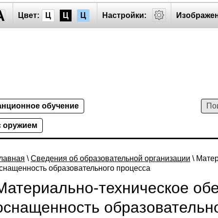
A
Цвет:
Ц
Ц
Ц
Настройки:
Изображен
анционное обучение
с оружием
лавная
\
Сведения об образовательной организации
\ Мате
снащенность образовательного процесса
Материально-техническое обе
оснащенность образовательно